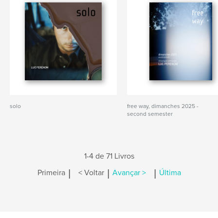
solo
free way, dimanches 2025 -
second semester
1-4 de 71 Livros
|
|
|
Primeira
< Voltar
Avançar >
Última