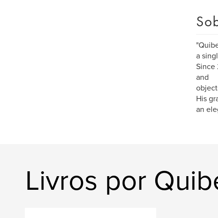
Sob
"Quibe
a singl
Since 
and
object
His gr
an ele
Livros por Quib