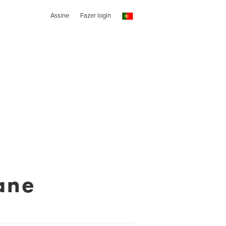
Assine
Fazer login
ane