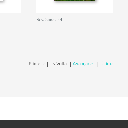
Newfoundland
|
|
|
Primeira
< Voltar
Avançar >
Última