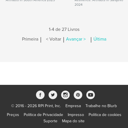
Artnauts in South America 2025
Resilience: Artnauts in Sarajevo
2024
1-4 de 27 Livros
|
|
|
Primeira
< Voltar
Avançar >
Última
© 2016 - 2026 RPI Print, Inc.
Empresa
Trabalhe no Blurb
Preços
Política de Privacidade
Impresso
Política de cookies
Suporte
Mapa do site