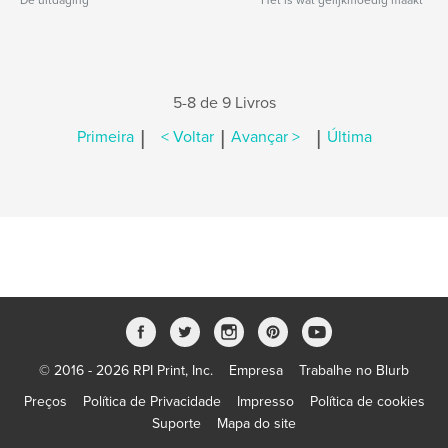
De uitdaging
Het is wat gelijkmoedig maakt
5-8 de 9 Livros
|
|
|
Primeira
< Voltar
Avançar >
Última
© 2016 - 2026 RPI Print, Inc.
Empresa
Trabalhe no Blurb
Preços
Política de Privacidade
Impresso
Política de cookies
Suporte
Mapa do site