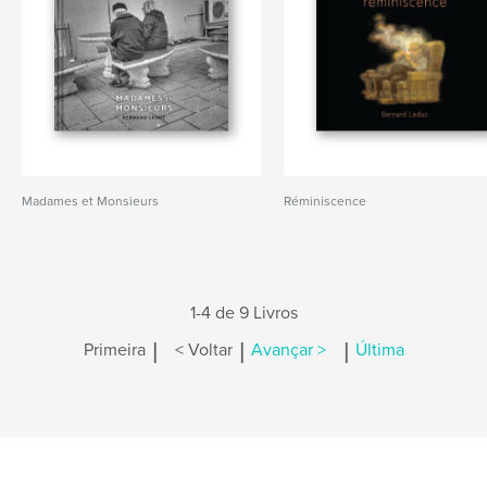
Madames et Monsieurs
Réminiscence
1-4 de 9 Livros
|
|
|
Primeira
< Voltar
Avançar >
Última