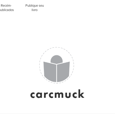
Recém-
Publique seu
publicados
livro
carcmuck