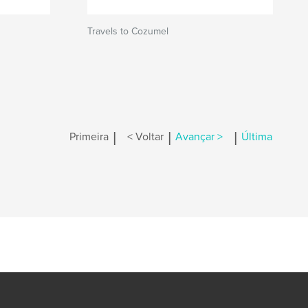
Travels to Cozumel
|
|
|
Primeira
< Voltar
Avançar >
Última