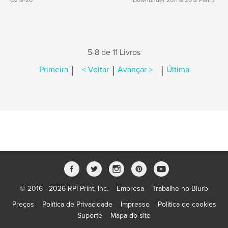
Oz19-20
Downunder 2011 & 2012 Part 3
5-8 de 11 Livros
|
|
|
Primeira
< Voltar
Avançar >
Última
© 2016 - 2026 RPI Print, Inc.
Empresa
Trabalhe no Blurb
Preços
Política de Privacidade
Impresso
Política de cookies
Suporte
Mapa do site