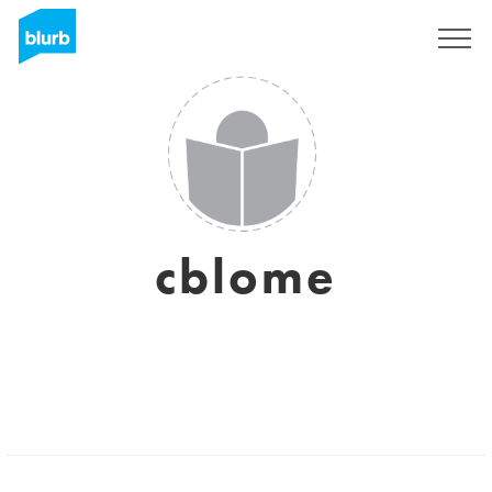
Assine
cblome