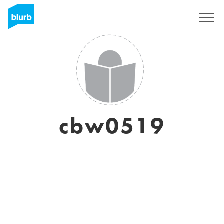
Assine
cbw0519