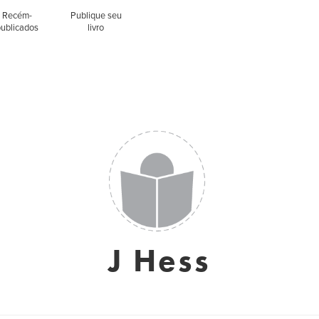
Recém-
Publique seu
publicados
livro
J Hess