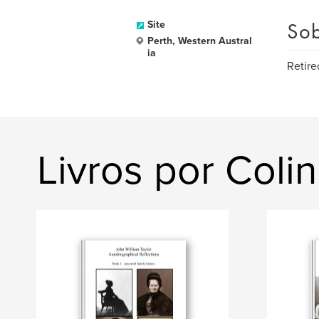
Sob
Site
Perth, Western Austral
ia
Retire
Livros por Coli