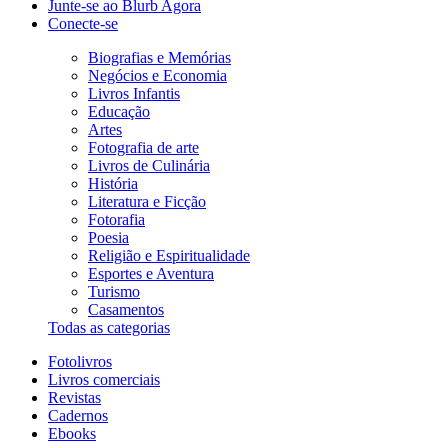
Junte-se ao Blurb Agora
Conecte-se
Biografias e Memórias
Negócios e Economia
Livros Infantis
Educação
Artes
Fotografia de arte
Livros de Culinária
História
Literatura e Ficção
Fotorafia
Poesia
Religião e Espiritualidade
Esportes e Aventura
Turismo
Casamentos
Todas as categorias
Fotolivros
Livros comerciais
Revistas
Cadernos
Ebooks