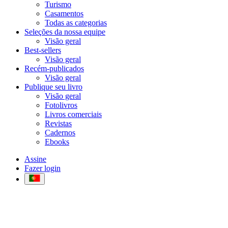
Turismo
Casamentos
Todas as categorias
Seleções da nossa equipe
Visão geral
Best-sellers
Visão geral
Recém-publicados
Visão geral
Publique seu livro
Visão geral
Fotolivros
Livros comerciais
Revistas
Cadernos
Ebooks
Assine
Fazer login