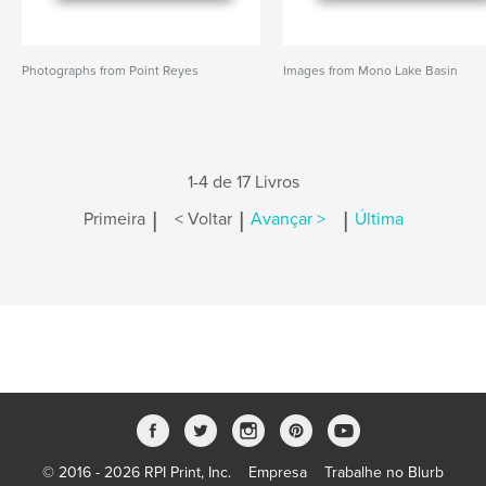
Photographs from Point Reyes
Images from Mono Lake Basin
1-4 de 17 Livros
|
|
|
Primeira
< Voltar
Avançar >
Última
© 2016 - 2026 RPI Print, Inc.
Empresa
Trabalhe no Blurb