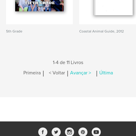
5th Grade
Coastal Animal Guide, 2012
1-4 de 11 Livros
|
|
|
Primeira
< Voltar
Avançar >
Última