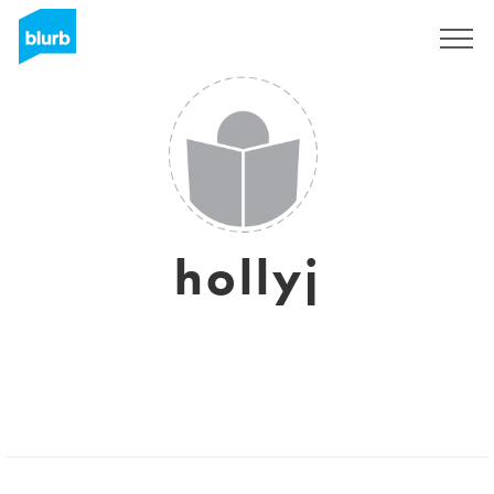
Assine
hollyj