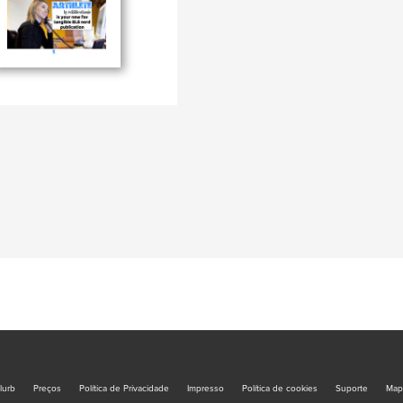
lurb
Preços
Política de Privacidade
Impresso
Política de cookies
Suporte
Map