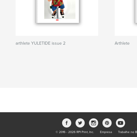
arthlete YULETIDE issue 2
Arthlete
© 2016 - 2026 RPI Print, Inc.
Empresa
Trabalhe no B