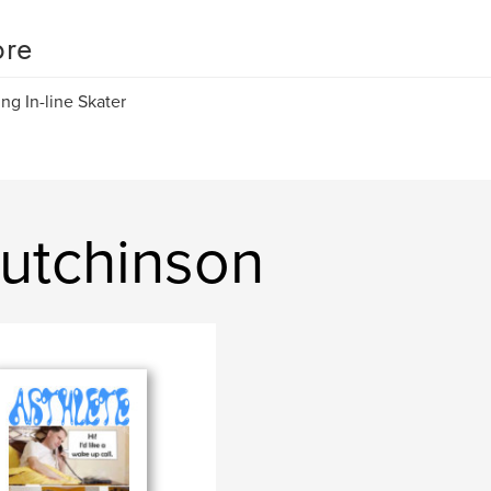
re
ing In-line Skater
Hutchinson