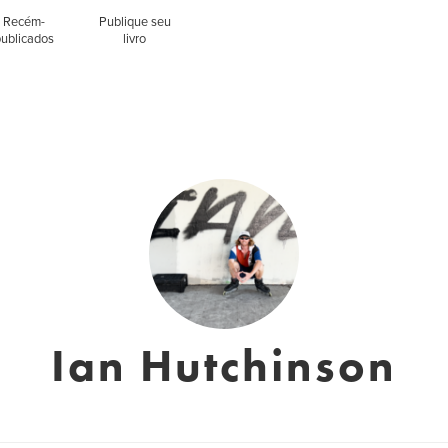
Recém-
Publique seu
publicados
livro
Ian Hutchinson