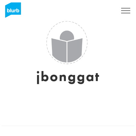
Assine
jbonggat