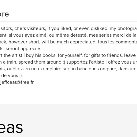
re
isitors, chers visiteurs, if you liked, or even disliked, my photog
t. si vous avez aimé, ou même détesté, mes séries merci de lai
ck, however short, will be much appreciated. tous les commentai
fs, seront appréciés.
t the artist ! buy his books, for yourself, for gifts to friends, lea
in a train, spread them around :) supportez l'artiste ! offrez vous u
is, oubliez-en un exemplaire sur un banc dans un parc, dans un 
 de vous :)
 jeffceas@free.fr
ceas