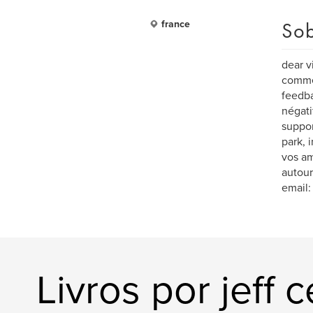
Sob
france
dear v
commen
feedba
négati
suppor
park, 
vos am
autour
email:
Livros por jeff 