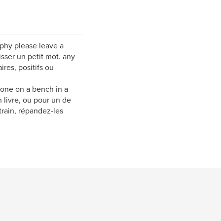
raphy please leave a
sser un petit mot. any
res, positifs ou
ve one on a bench in a
n livre, ou pour un de
train, répandez-les