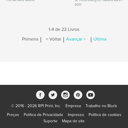
The McNeill Manor
St. Petersburg to Havana Race -
2017
1-4 de 22 Livros
|
|
|
Primeira
< Voltar
Avançar >
Última
© 2016 - 2026 RPI Print, Inc.
Empresa
Trabalhe no Blurb
Preços
Política de Privacidade
Impresso
Política de cookies
Suporte
Mapa do site