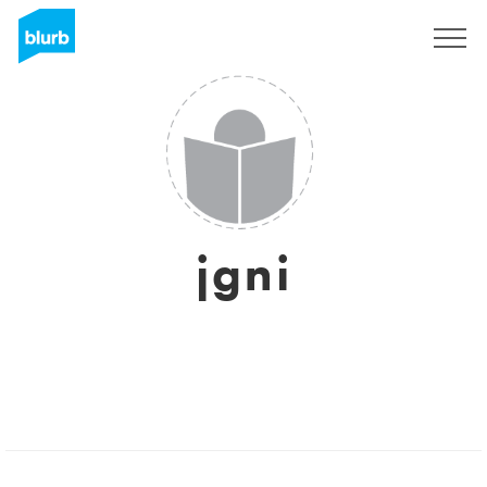
Assine
jgni