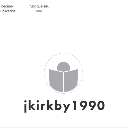
Recém-
Publique seu
publicados
livro
jkirkby1990