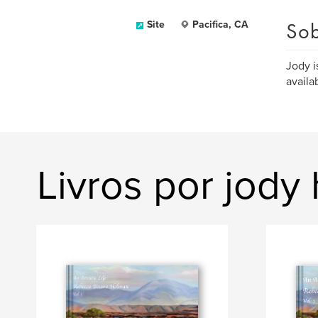
Sob
Site
Pacifica, CA
Jody i
availa
Livros por jody