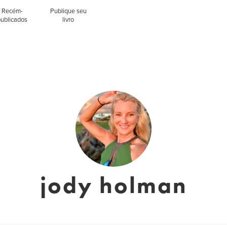
Recém-
Publique seu
publicados
livro
jody holman