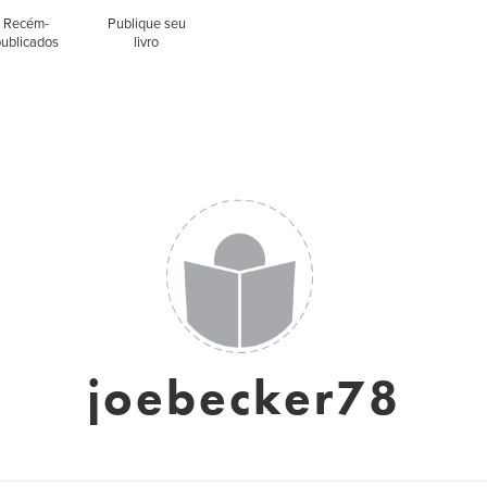
Recém-
Publique seu
publicados
livro
joebecker78