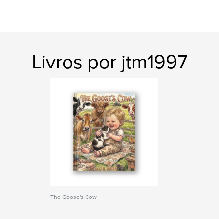
Livros por jtm1997
The Goose's Cow