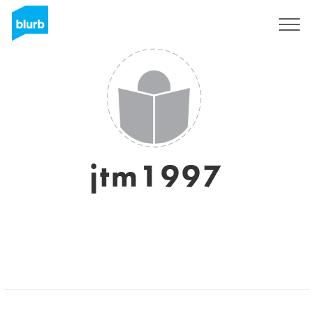
Assine
jtm1997