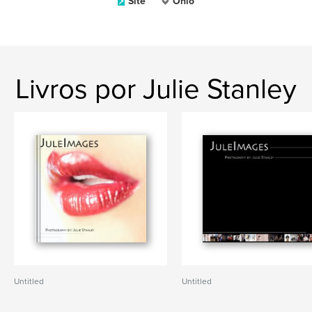
Site
Ohio
Livros por Julie Stanley
Untitled
Untitled