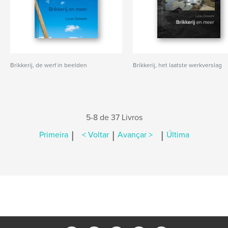
Brikkerij, de werf in beelden
Brikkerij, het laatste werkverslag
5-8 de 37 Livros
|
|
|
Primeira
< Voltar
Avançar >
Última