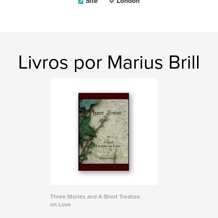
Site
London
Livros por Marius Brill
Three Stories and A Short Treatise
on Love