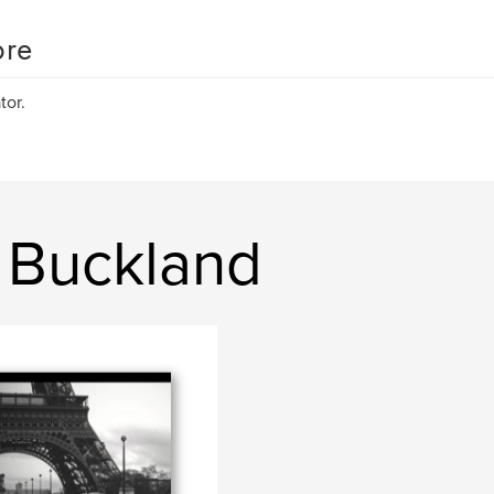
re
tor.
k Buckland