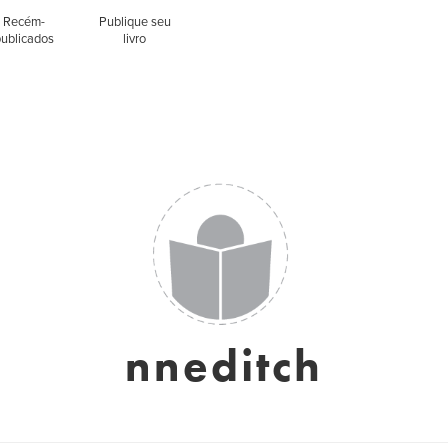
Recém-
Publique seu
publicados
livro
nneditch