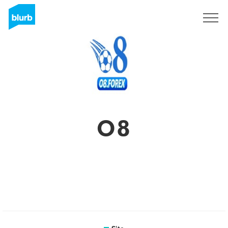
Assine
O8