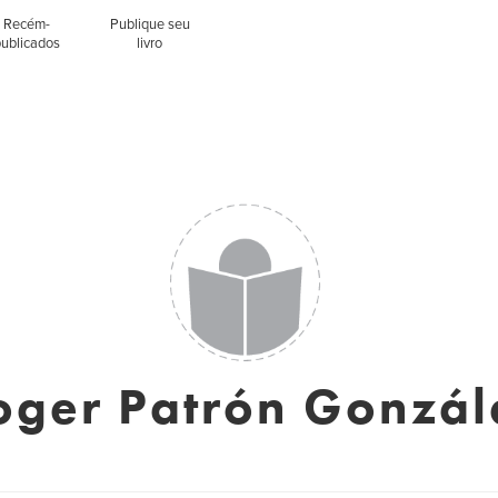
Recém-
Publique seu
publicados
livro
oger Patrón Gonzál