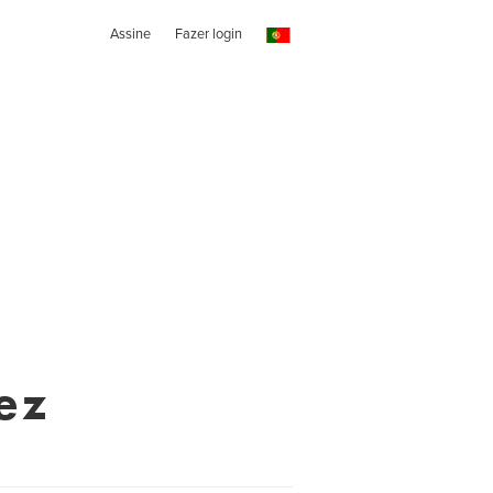
Assine
Fazer login
ez