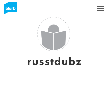
Assine
russtdubz