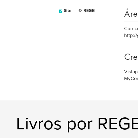
Áre
Site
REGEI
Curric
http:/
Cre
Vistap
MyCom
Livros por REGE