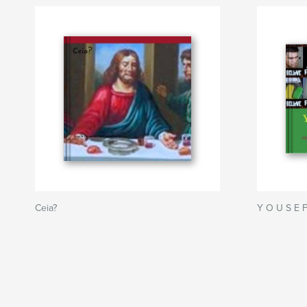
Ceia?
Y O U S E 