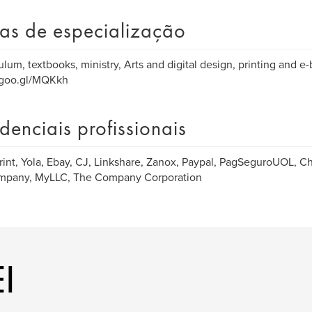
as de especialização
ulum, textbooks, ministry, Arts and digital design, printing and e
/goo.gl/MQKkh
denciais profissionais
rint, Yola, Ebay, CJ, Linkshare, Zanox, Paypal, PagSeguroUOL, Chr
pany, MyLLC, The Company Corporation
I