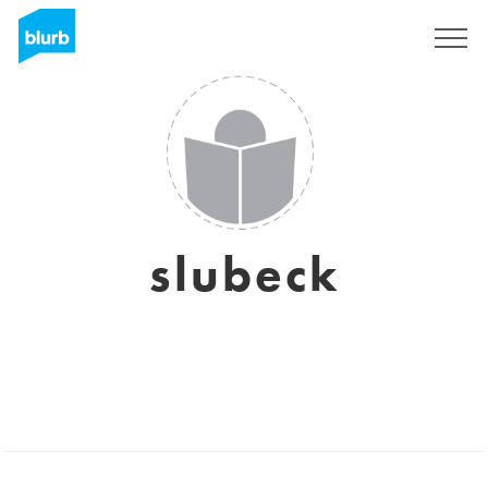
Assine
slubeck