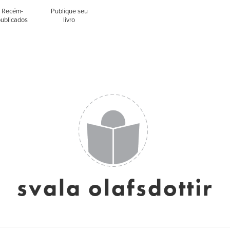
Recém-
Publique seu
publicados
livro
svala olafsdottir