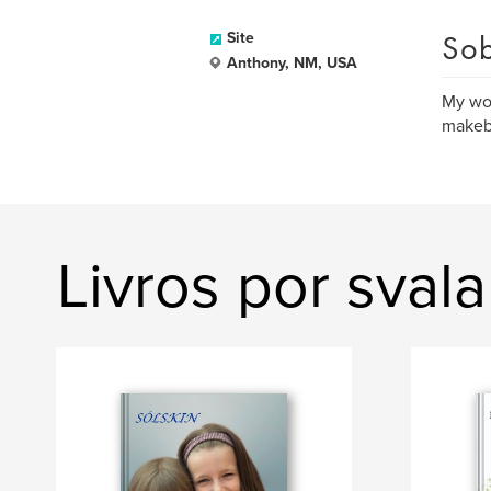
Sob
Site
Anthony, NM, USA
My wor
makebe
Livros por svala