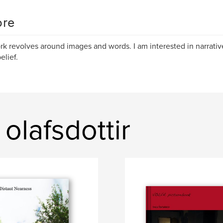
re
k revolves around images and words. I am interested in narrati
lief.
 olafsdottir