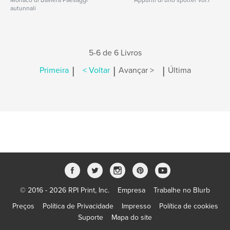
Monaco di Baviera Paesaggi
Appunti di uno spotter vol.1
autunnali
5-6 de 6 Livros
|
|
|
Primeira
< Voltar
Avançar >
Última
© 2016 - 2026 RPI Print, Inc.
Empresa
Trabalhe no Blurb
Preços
Política de Privacidade
Impresso
Política de cookies
Suporte
Mapa do site