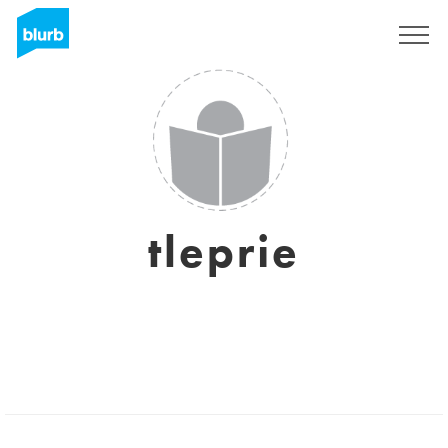
Assine
tleprie