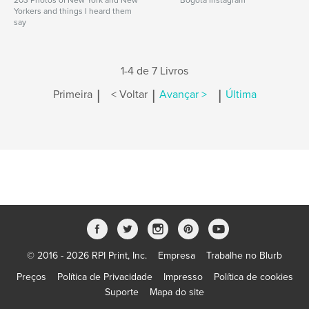
203 Photos of New York and New
Bogota Instagram
Yorkers and things I heard them
say
1-4 de 7 Livros
|
|
|
Primeira
< Voltar
Avançar >
Última
© 2016 - 2026 RPI Print, Inc.
Empresa
Trabalhe no Blurb
Preços
Política de Privacidade
Impresso
Política de cookies
Suporte
Mapa do site