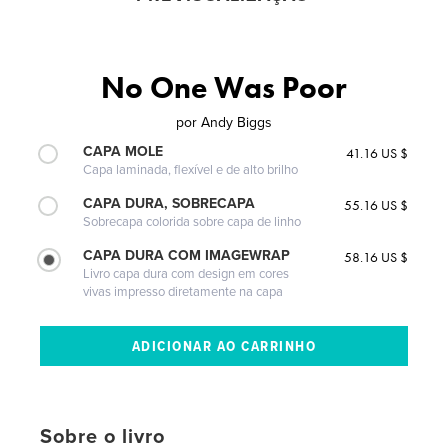
No One Was Poor
por
Andy Biggs
CAPA MOLE
41.16 US $
Capa laminada, flexível e de alto brilho
CAPA DURA, SOBRECAPA
55.16 US $
Sobrecapa colorida sobre capa de linho
CAPA DURA COM IMAGEWRAP
58.16 US $
Livro capa dura com design em cores
vivas impresso diretamente na capa
Sobre o livro