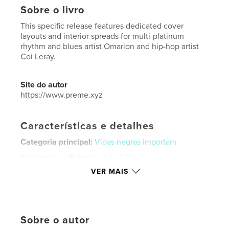
Sobre o livro
This specific release features dedicated cover
layouts and interior spreads for multi-platinum
rhythm and blues artist Omarion and hip-hop artist
Coi Leray.
Site do autor
https://www.preme.xyz
Características e detalhes
Categoria principal:
Vidas negras importam
Categorias adicionais
Arts & Photography Books
VER MAIS
Opção de projeto:
Papel carta, 22×28 cm
Nº de páginas:
72
Data de publicação:
abr 20, 2020
Idioma
English
Sobre o autor
Palavras-chavee