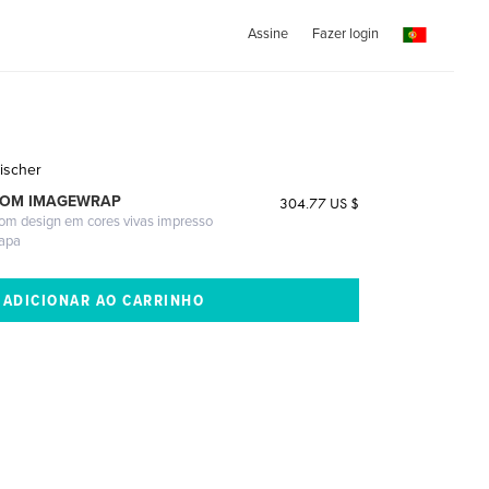
Assine
Fazer login
Fischer
COM IMAGEWRAP
304.77 US $
com design em cores vivas impresso
capa