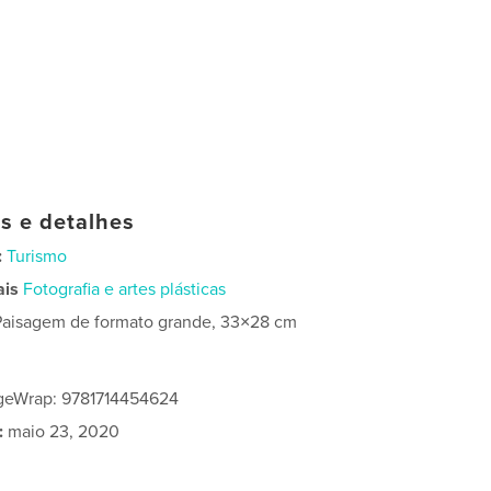
as e detalhes
:
Turismo
ais
Fotografia e artes plásticas
Paisagem de formato grande, 33×28 cm
geWrap: 9781714454624
:
maio 23, 2020