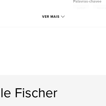
Palavras-chavee
,
portrait
masai;a
VER MAIS
le Fischer