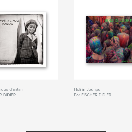
irque d'antan
Holi in Jodhpur
R DIDIER
Por FISCHER DIDIER