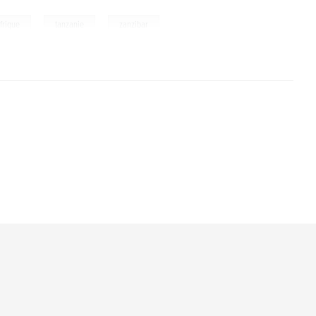
,
,
frique
tanzanie
zanzibar