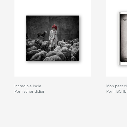
Incredible india
Mon petit c
Por fischer didier
Por FISCHE