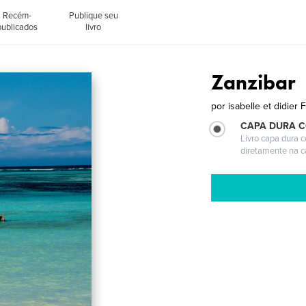
Recém-
Publique seu
publicados
livro
Zanzibar
por
isabelle et didier 
CAPA DURA 
Livro capa dura 
diretamente na 