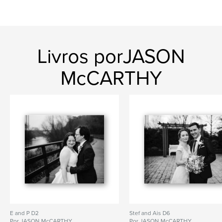
Livros porJASON
McCARTHY
E and P D2
Stef and Ais D6
Por JASON McCARTHY
Por JASON McCARTHY