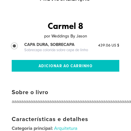
Carmel 8
por
Weddings By Jason
CAPA DURA, SOBRECAPA
439.06 US $
Sobrecapa colorida sobre capa de linho
Sobre o livro
aaaaaaaaaaaaaaaaaaaaaaaaaaaaaaaaaaaaaaaaaaaaaaaaaa
Características e detalhes
Categoria principal:
Arquitetura