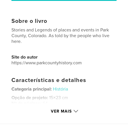
Sobre o livro
Stories and Legends of places and events in Park
County, Colorado. As told by the people who live
here.
Site do autor
https://www.parkcountyhistory.com
Características e detalhes
Categoria principal:
História
Opção de projeto:
15×23 cm
Nº de páginas:
64
VER MAIS
ISBN
Capa mole: 9781715839017
Data de publicação:
nov 16, 2020