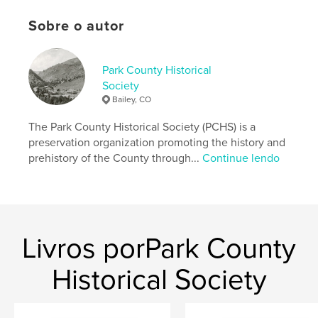
Idioma
English
Sobre o autor
Palavras-chavee
,
,
,
,
grant
FairPlay
Como
guffy
Park County Historical
Society
,
,
depot
gold
mining
Bailey, CO
The Park County Historical Society (PCHS) is a
preservation organization promoting the history and
prehistory of the County through...
Continue lendo
Livros porPark County
Historical Society