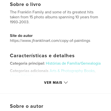
Sobre o livro
The Franklin Family and some of its greatest hits
taken from 15 photo albums spanning 10 years from
1993-2003.
Site do autor
https://www.jfranklinart.com/copy-of-paintings
Características e detalhes
Categoria principal:
Histórias de Família/Genealogia
Categorias adicionais
Arts & Photography Books
,
Livros Infantis
VER MAIS
Opção de projeto:
Papel carta, 22×28 cm
Nº de páginas:
72
Data de publicação:
dez 02, 2020
Idioma
English
Sobre o autor
Palavras-chavee