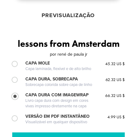
PREVISUALIZAÇÃO
lessons from Amsterdam
por
rené de paula jr
CAPA MOLE
45.32 US $
Capa laminada, flexível e de alto brilho
CAPA DURA, SOBRECAPA
62.32 US $
Sobrecapa colorida sobre capa de linho
CAPA DURA COM IMAGEWRAP
66.32 US $
Livro capa dura com design em cores
vivas impresso diretamente na capa
VERSÃO EM PDF INSTANTÂNEO
4.99 US $
Visualizável em qualquer dispositivo