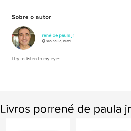
Capa mole: 9781034808145
Capa dura, Sobrecapa: 9781034808176
Sobre o autor
Capa dura com ImageWrap: 9781034808169
Data de publicação:
abr 18, 2021
rené de paula jr
Idioma
English
sao paulo, brazil
Palavras-chavee
amsterdam
I try to listen to my eyes.
Livros porrené de paula jr