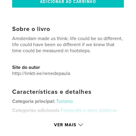
Sobre o livro
Amsterdam made us think: life could be so different,
life could have been so different if we knew that
time could be measured in footsteps.
Site do autor
http://linktr.ee/renedepaula
Características e detalhes
Categoria principal:
Turismo
Categorias adicionais
Fotografia e artes plásticas
Opção de projeto:
Quadrado pequeno, 18×18 cm
VER MAIS
Nº de páginas:
54
ISBN