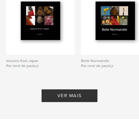
lessons from Japan
Belle Normandie
Por rené de paula jr
Por rené de paula jr
VER MAIS