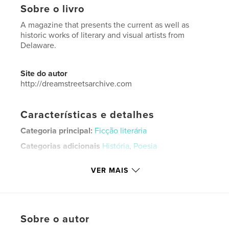
Sobre o livro
A magazine that presents the current as well as
historic works of literary and visual artists from
Delaware.
Site do autor
http://dreamstreetsarchive.com
Características e detalhes
Categoria principal:
Ficção literária
Categorias adicionais
História
,
Poesia
Opção de projeto:
Papel carta, 22×28 cm
VER MAIS
Nº de páginas:
48
Data de publicação:
ago 02, 2021
Idioma
English
Palavras-chavee
Sobre o autor