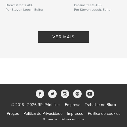
Dreamstreets #86
Dreamstreets #85
Por Steven Leech, Editor
Por Steven Leech, Editor
VER MAIS
© 2016 - 2026 RPI Print, Inc.
Empresa
Trabalhe no Blurb
Preços
Política de Privacidade
Impresso
Política de cookies
Suporte
Mapa do site