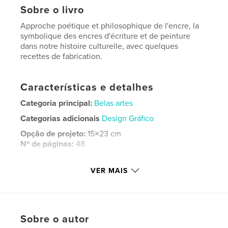
Sobre o livro
Approche poétique et philosophique de l'encre, la
symbolique des encres d'écriture et de peinture
dans notre histoire culturelle, avec quelques
recettes de fabrication.
Características e detalhes
Categoria principal:
Belas artes
Categorias adicionais
Design Gráfico
Opção de projeto:
15×23 cm
Nº de páginas:
48
ISBN
Capa mole: 9781006569821
VER MAIS
Data de publicação:
ago 29, 2021
Idioma
French
Palavras-chavee
Sobre o autor