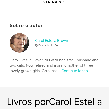
VER MAIS
Categorias adicionais
Portfólios
,
Poesia
Opção de projeto:
15×23 cm
Nº de páginas:
84
ISBN
Sobre o autor
Capa mole: 9781006391842
Capa dura, Sobrecapa: 9781006391859
Carol Estella Brown
Capa dura com ImageWrap: 9781006391866
Dover, NH USA
Data de publicação:
out 15, 2021
Idioma
English
Carol lives in Dover, NH with her Israeli husband and
two cats. Now retired and a grandmother of three
Palavras-chavee
lovely grown girls, Carol has...
Continue lendo
,
poems
short stories
Livros porCarol Estella