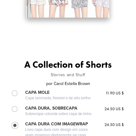
A Collection of Shorts
Stories and Stuff
por
Carol Estella Brown
CAPA MOLE
11.90 US $
Capa laminada, flexível e de alto brilho
CAPA DURA, SOBRECAPA
24.50 US $
Sobrecapa colorida sobre capa de linho
CAPA DURA COM IMAGEWRAP
24.50 US $
Livro capa dura com design em cores
vivas impresso diretamente na capa