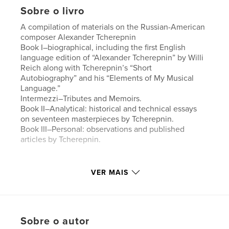
Sobre o livro
A compilation of materials on the Russian-American
composer Alexander Tcherepnin
Book I–biographical, including the first English
language edition of “Alexander Tcherepnin” by Willi
Reich along with Tcherepnin’s “Short
Autobiography” and his “Elements of My Musical
Language.”
Intermezzi–Tributes and Memoirs.
Book II–Analytical: historical and technical essays
on seventeen masterpieces by Tcherepnin.
Book III–Personal: observations and published
articles by Tcherepnin.
Características e detalhes
VER MAIS
Categoria principal:
Biografias e memórias
Categorias adicionais
Rússia
,
Arts & Photography
Books
Sobre o autor
Opção de projeto:
Retrato padrão, 20×25 cm