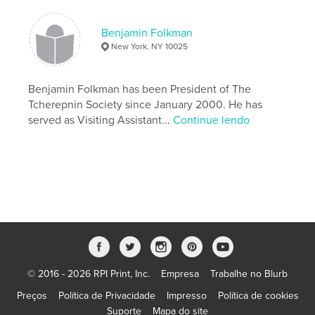
Nº de páginas:
440
ISBN
Benjamin Folkman
Capa dura com ImageWrap: 9781006303937
New York, NY 10025
Data de publicação:
nov 08, 2021
Idioma
Benjamin Folkman has been President of The
English
Tcherepnin Society since January 2000. He has
Palavras-chavee
served as Visiting Assistant...
Continue lendo
,
,
CLASSICAL
MUSIC
MUSICOLOGY
© 2016 - 2026 RPI Print, Inc.
Empresa
Trabalhe no Blurb
Preços
Política de Privacidade
Impresso
Política de cookies
Suporte
Mapa do site